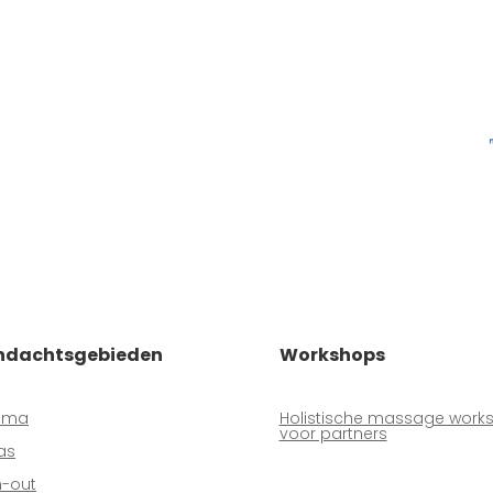
ndachtsgebieden
Workshops
uma
Holistische massage work
voor partners
as
n-out