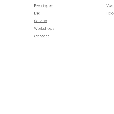
Ervaringen
Voe
Erik
Hoo
Service
Workshops
Contact