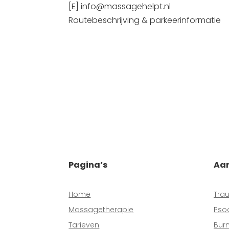
[E] info@massagehelpt.nl
Routebeschrijving & parkeerinformatie
Pagina’s
Aa
Home
Tra
Massagetherapie
Pso
Tarieven
Bur