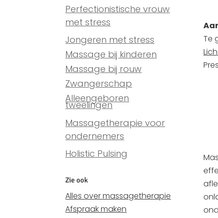
Perfectionistische vrouw
met stress
Aan
Te 
Jongeren met stress
Lic
Massage bij kinderen
Pre
Massage bij rouw
Zwangerschap
Alleengeboren
tweelingen
Massagetherapie voor
ondernemers
Holistic Pulsing
Mas
eff
Zie ook
afl
Alles over massagetherapie
onl
Afspraak maken
ond