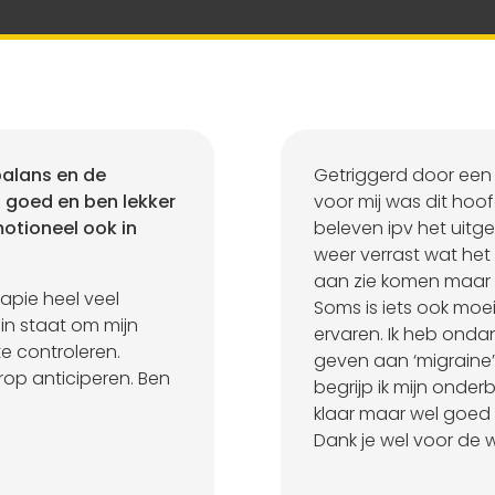
balans en de
Getriggerd door een
 goed en ben lekker
voor mij was dit hoofd
otioneel ook in
beleven ipv het uitgel
weer verrast wat het 
aan zie komen maar h
apie heel veel
Soms is iets ook moeil
 in staat om mijn
ervaren. Ik heb onda
te controleren.
geven aan ‘migraine’
rop anticiperen. Ben
begrijp ik mijn onder
klaar maar wel goed
Dank je wel voor de w