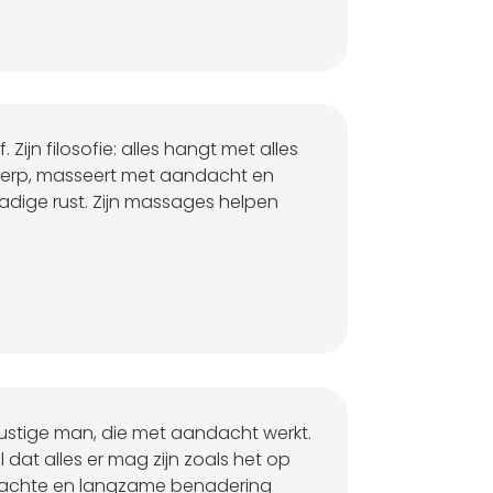
jf. Zijn filosofie: alles hangt met alles
scherp, masseert met aandacht en
dadige rust. Zijn massages helpen
n rustige man, die met aandacht werkt.
l dat alles er mag zijn zoals het op
zachte en langzame benadering