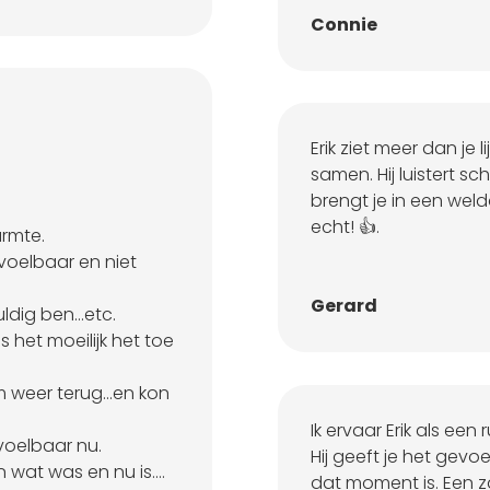
Connie
Erik ziet meer dan je li
samen. Hij luistert 
brengt je in een wel
echt! 👍.
armte.
voelbaar en niet
Gerard
uldig ben…etc.
is het moeilijk het toe
aam weer terug…en kon
Ik ervaar Erik als ee
 voelbaar nu.
Hij geeft je het gevoe
n wat was en nu is….
dat moment is. Een 