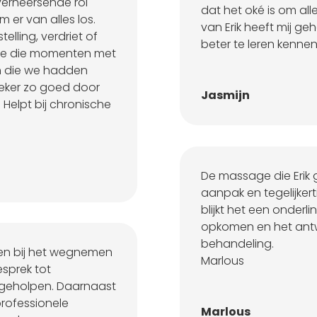
verheersende rol
dat het oké is om al
er van alles los.
van Erik heeft mij g
elling, verdriet of
beter te leren kennen
p me die momenten met
n die we hadden
zeker zo goed door
Jasmijn
Helpt bij chronische
De massage die Erik g
aanpak en tegelijkerti
blijkt het een onderli
opkomen en het antw
behandeling.
pen bij het wegnemen
Marlous
esprek tot
 geholpen. Daarnaast
professionele
Marlous