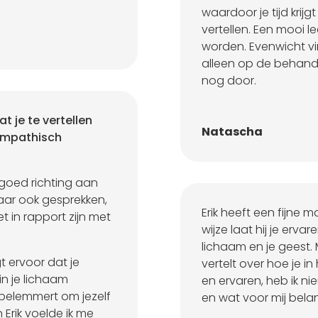
waardoor je tijd krijgt
vertellen. Een mooi 
worden. Evenwicht vi
alleen op de behande
nog door.
t je te vertellen
Natascha
empathisch
l goed richting aan
ar ook gesprekken,
Erik heeft een fijne 
t in rapport zijn met
wijze laat hij je erva
lichaam en je geest. 
 ervoor dat je
vertelt over hoe je in
n je lichaam
en ervaren, heb ik n
belemmert om jezelf
en wat voor mij belang
 Erik voelde ik me