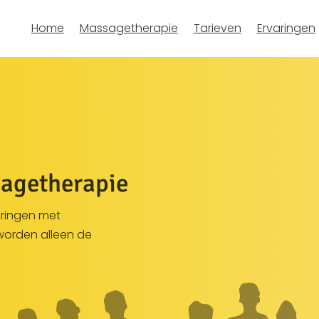
Home
Massagetherapie
Tarieven
Ervaringen
agetherapie
aringen met
worden alleen de